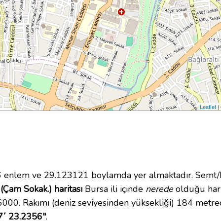
Leaflet
|
enlem ve 29.123121 boylamda yer almaktadır. Semt/M
(Çam Sokak.) haritası
Bursa ili içinde
nerede
olduğu hari
00. Rakımı (deniz seviyesinden yüksekliği) 184 metre
7´ 23.2356"
.