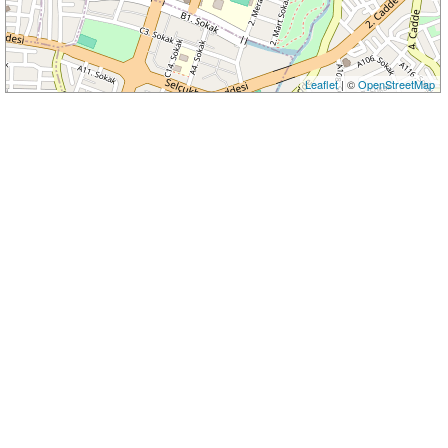
Leaflet
| ©
OpenStreetMap