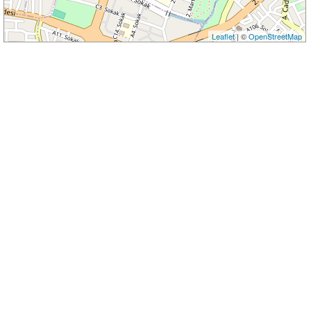
Leaflet
| ©
OpenStreetMap