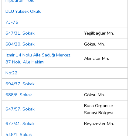
Hipodrom Yolu
DEÜ Yüksek Okulu
73-75
647/31. Sokak
Yeşilbağlar Mh.
684/20. Sokak
Göksu Mh.
İzmir 14 Nolu Aile Sağlığı Merkez
Akıncılar Mh.
87 Nolu Aile Hekimi
No:22
694/37. Sokak
688/6. Sokak
Göksu Mh.
Buca Organize
647/57. Sokak
Sanayi Bölgesi
677/41. Sokak
Beyazevler Mh.
548/1. Sokak