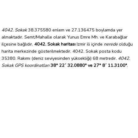
4042. Sokak
38.375580 enlem ve 27.136475 boylamda yer
almaktadır. Semt/Mahalle olarak Yunus Emre Mh. ve Karabağlar
ilçesine bağlıdır.
4042. Sokak haritası
Izmir ili içinde
nerede
olduğu
harita merkezinde gösterilmektedir. 4042. Sokak posta kodu
35380. Rakımı (deniz seviyesinden yüksekliği) 68 metredir.
4042.
Sokak GPS koordinatları
38° 22´ 32.0880" ve 27° 8´ 11.3100"
.