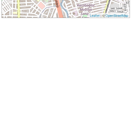
Leaflet
| ©
OpenStreetMap