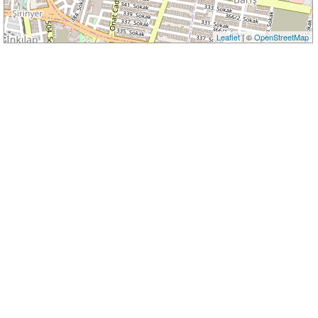
Leaflet
| ©
OpenStreetMap