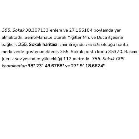
355. Sokak
38.397133 enlem ve 27.155184 boylamda yer
almaktadır. Semt/Mahalle olarak Yiğitler Mh. ve Buca ilçesine
bağlıdır.
355. Sokak haritası
İzmir ili içinde
nerede
olduğu harita
merkezinde gösterilmektedir. 355. Sokak posta kodu 35370. Rakımı
(deniz seviyesinden yüksekliği) 112 metredir.
355. Sokak GPS
koordinatları
38° 23´ 49.6788" ve 27° 9´ 18.6624"
.