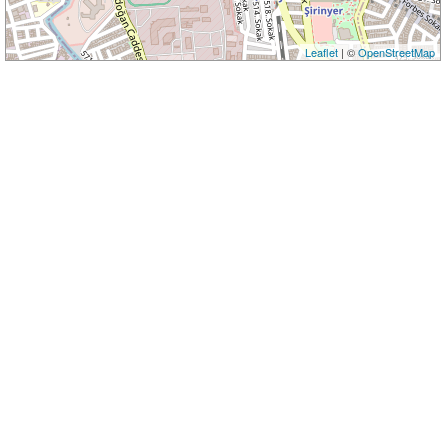
Leaflet
| ©
OpenStreetMap