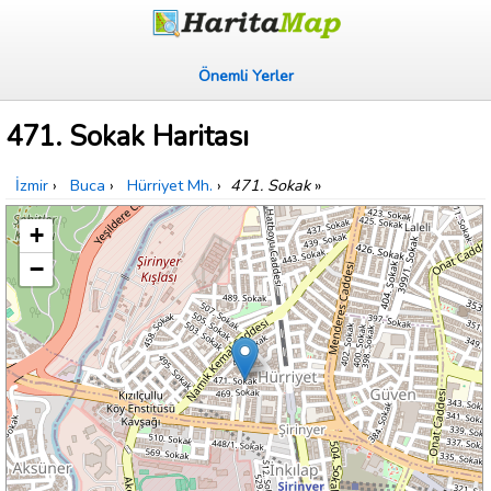
Önemli Yerler
471. Sokak Haritası
İzmir
›
Buca
›
Hürriyet Mh.
›
471. Sokak
»
+
−