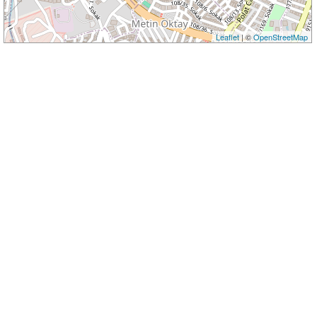
Leaflet
| ©
OpenStreetMap