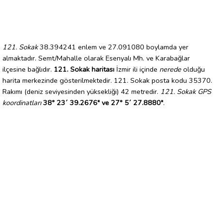
121. Sokak
38.394241 enlem ve 27.091080 boylamda yer
almaktadır. Semt/Mahalle olarak Esenyalı Mh. ve Karabağlar
ilçesine bağlıdır.
121. Sokak haritası
İzmir ili içinde
nerede
olduğu
harita merkezinde gösterilmektedir. 121. Sokak posta kodu 35370.
Rakımı (deniz seviyesinden yüksekliği) 42 metredir.
121. Sokak GPS
koordinatları
38° 23´ 39.2676" ve 27° 5´ 27.8880"
.