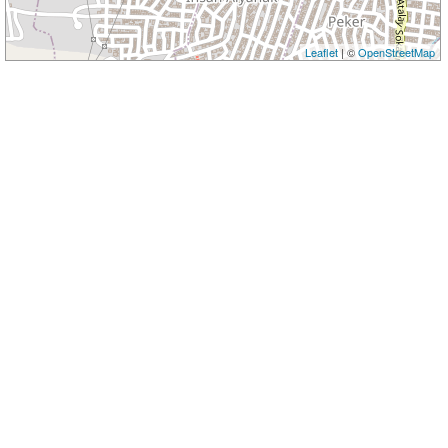
Leaflet
| ©
OpenStreetMap