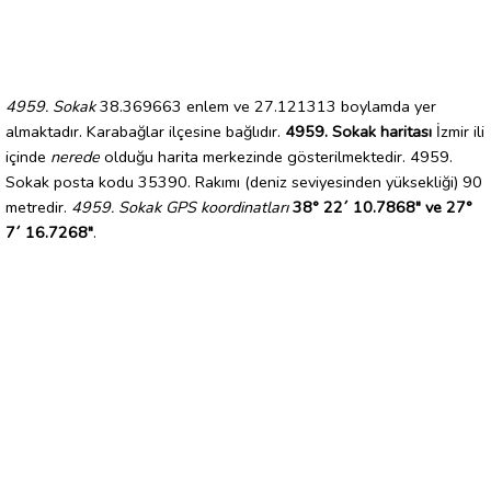
4959. Sokak
38.369663 enlem ve 27.121313 boylamda yer
almaktadır. Karabağlar ilçesine bağlıdır.
4959. Sokak haritası
İzmir ili
içinde
nerede
olduğu harita merkezinde gösterilmektedir. 4959.
Sokak posta kodu 35390. Rakımı (deniz seviyesinden yüksekliği) 90
metredir.
4959. Sokak GPS koordinatları
38° 22´ 10.7868" ve 27°
7´ 16.7268"
.