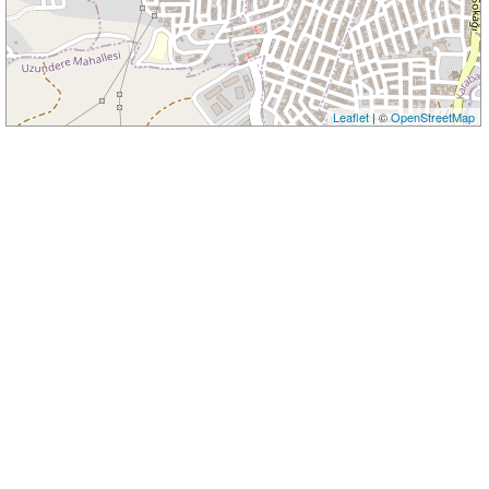
Leaflet
| ©
OpenStreetMap