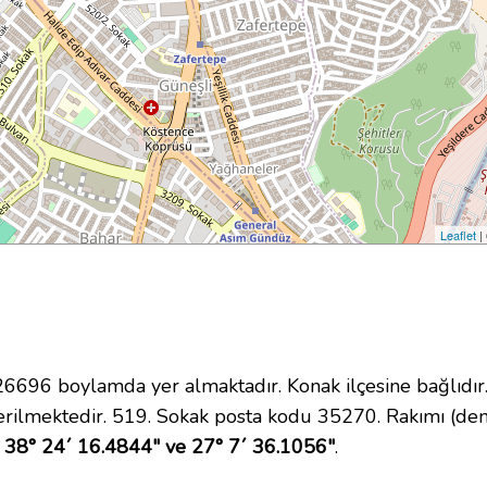
Leaflet
|
696 boylamda yer almaktadır. Konak ilçesine bağlıdır
rilmektedir. 519. Sokak posta kodu 35270. Rakımı (deni
38° 24´ 16.4844" ve 27° 7´ 36.1056"
.