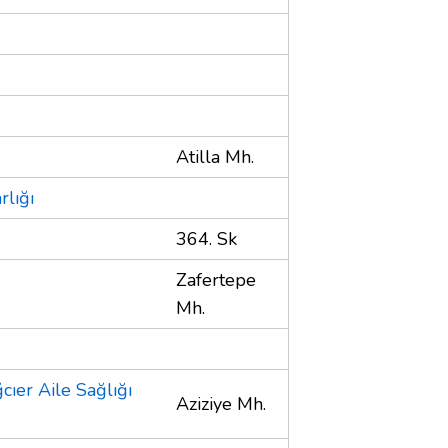
Atilla Mh.
rlığı
364. Sk
Zafertepe
Mh.
ıer Aile Sağlığı
Aziziye Mh.