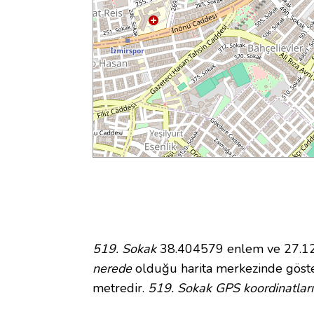
519. Sokak
38.404579 enlem ve 27.126
nerede
olduğu harita merkezinde göste
metredir.
519. Sokak GPS koordinatları