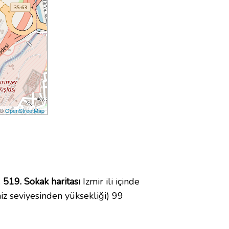
 ©
OpenStreetMap
.
519. Sokak haritası
Izmir ili içinde
z seviyesinden yüksekliği) 99