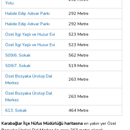
Yolu
Halide Edip Adıvar Parkı
292 Metre
Halide Edip Adıvar Parkı
292 Metre
Özel İlgi Yaşlı ve Huzur Evi
523 Metre
Özel İlgi Yaşlı ve Huzur Evi
523 Metre
509/6. Sokak
562 Metre
509/7. Sokak
519 Metre
Özel Bozyaka Üroloji Dal
263 Metre
Merkez
Özel Bozyaka Üroloji Dal
263 Metre
Merkez
613. Sokak
464 Metre
Karabağlar İlçe Nüfus Müdürlüğü haritasına
en yakın yer Özel
Bozyaka Üroloji Dal Merkez ile arası 263 metre olarak