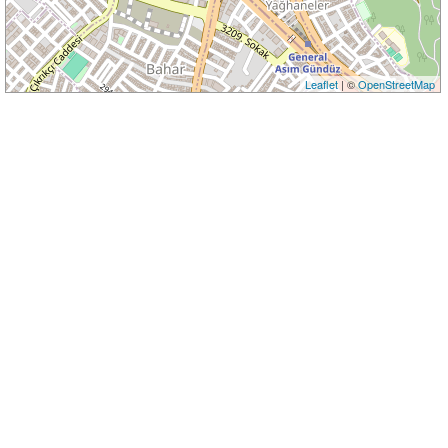
Leaflet
| ©
OpenStreetMap