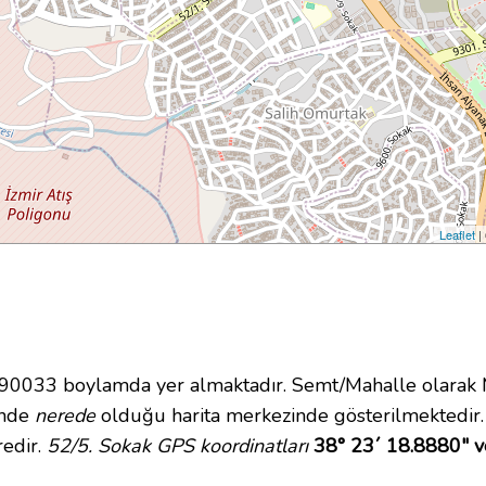
Leaflet
|
033 boylamda yer almaktadır. Semt/Mahalle olarak Me
çinde
nerede
olduğu harita merkezinde gösterilmektedir.
redir.
52/5. Sokak GPS koordinatları
38° 23´ 18.8880" v