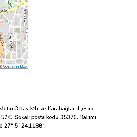
 ©
OpenStreetMap
tin Oktay Mh. ve Karabağlar ilçesine
 52/5. Sokak posta kodu 35370. Rakımı
e 27° 5´ 24.1188"
.