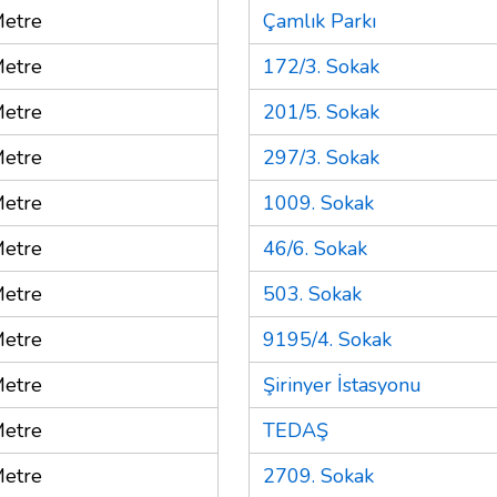
etre
Çamlık Parkı
etre
172/3. Sokak
etre
201/5. Sokak
etre
297/3. Sokak
etre
1009. Sokak
etre
46/6. Sokak
etre
503. Sokak
etre
9195/4. Sokak
etre
Şirinyer İstasyonu
etre
TEDAŞ
etre
2709. Sokak