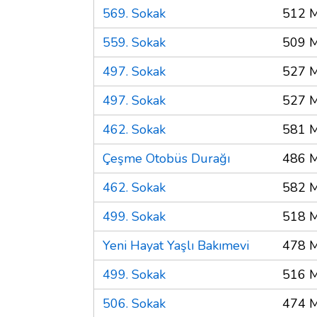
569. Sokak
512 M
559. Sokak
509 M
497. Sokak
527 M
497. Sokak
527 M
462. Sokak
581 M
Çeşme Otobüs Durağı
486 M
462. Sokak
582 M
499. Sokak
518 M
Yeni Hayat Yaşlı Bakımevi
478 M
499. Sokak
516 M
506. Sokak
474 M