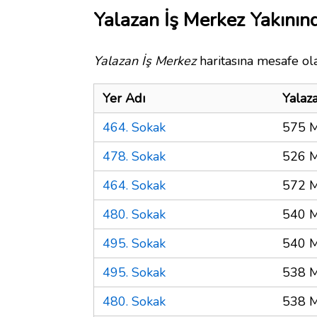
Yalazan İş Merkez Yakınınd
Yalazan İş Merkez
haritasına mesafe ola
Yer Adı
Yalaz
464. Sokak
575 M
478. Sokak
526 M
464. Sokak
572 M
480. Sokak
540 M
495. Sokak
540 M
495. Sokak
538 M
480. Sokak
538 M