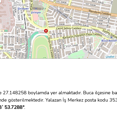
Leaflet
|
27.148258 boylamda yer almaktadır. Buca ilçesine bağ
nde gösterilmektedir. Yalazan İş Merkez posta kodu 35
8´ 53.7288"
.