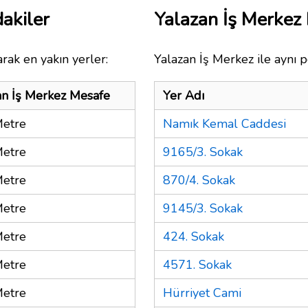
akiler
Yalazan İş Merkez
rak en yakın yerler:
Yalazan İş Merkez ile aynı p
an İş Merkez Mesafe
Yer Adı
etre
Namık Kemal Caddesi
etre
9165/3. Sokak
etre
870/4. Sokak
etre
9145/3. Sokak
etre
424. Sokak
etre
4571. Sokak
etre
Hürriyet Cami