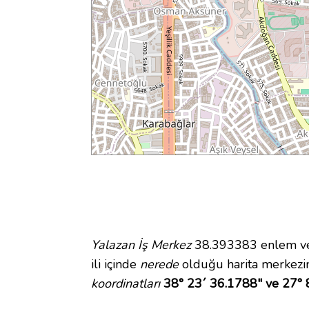
Yalazan İş Merkez
38.393383 enlem ve 
ili içinde
nerede
olduğu harita merkezi
koordinatları
38° 23´ 36.1788" ve 27° 