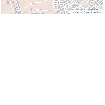
Leaflet
| ©
OpenStreetMap