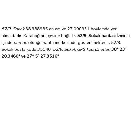
52/9. Sokak
38.388985 enlem ve 27.090931 boylamda yer
almaktadır. Karabağlar ilçesine bağlıdır.
52/9. Sokak haritası
İzmir ili
içinde
nerede
olduğu harita merkezinde gösterilmektedir. 52/9.
Sokak posta kodu 35140.
52/9. Sokak GPS koordinatları
38° 23´
20.3460" ve 27° 5´ 27.3516"
.