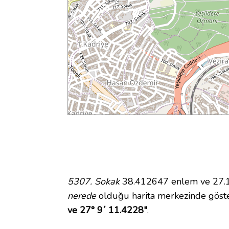
5307. Sokak
38.412647 enlem ve 27.15
nerede
olduğu harita merkezinde göst
ve 27° 9´ 11.4228"
.