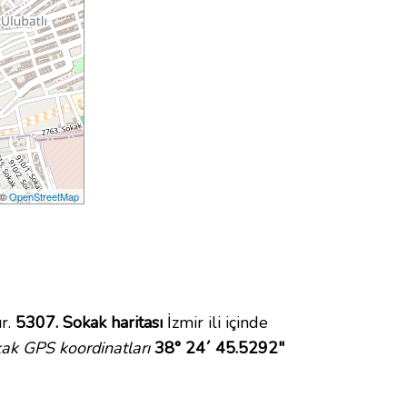
 ©
OpenStreetMap
r.
5307. Sokak haritası
İzmir ili içinde
ak GPS koordinatları
38° 24´ 45.5292"