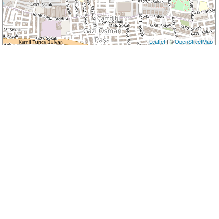
Leaflet
| ©
OpenStreetMap