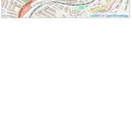
Leaflet
| ©
OpenStreetMap