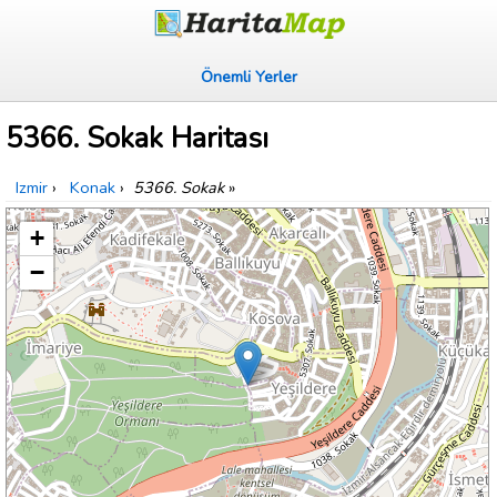
Önemli Yerler
5366. Sokak Haritası
Izmir
›
Konak
›
5366. Sokak
»
+
−