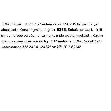
5366. Sokak
38.411457 enlem ve 27.150785 boylamda yer
almaktadır. Konak ilçesine bağlıdır.
5366. Sokak haritası
Izmir ili
içinde
nerede
olduğu harita merkezinde gösterilmektedir. Rakımı
(deniz seviyesinden yüksekliği) 137 metredir.
5366. Sokak GPS
koordinatları
38° 24´ 41.2452" ve 27° 9´ 2.8260"
.