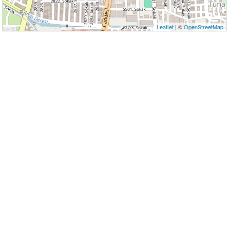
Leaflet
| ©
OpenStreetMap