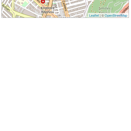
Leaflet
| ©
OpenStreetMap