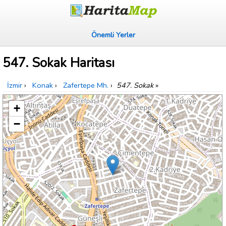
Önemli Yerler
547. Sokak Haritası
İzmir
›
Konak
›
Zafertepe Mh.
›
547. Sokak
»
+
−