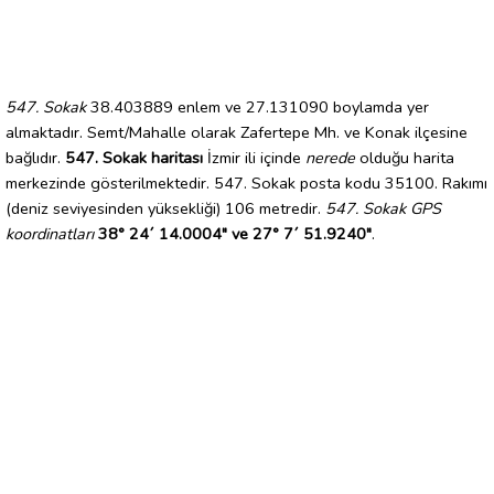
547. Sokak
38.403889 enlem ve 27.131090 boylamda yer
almaktadır. Semt/Mahalle olarak Zafertepe Mh. ve Konak ilçesine
bağlıdır.
547. Sokak haritası
İzmir ili içinde
nerede
olduğu harita
merkezinde gösterilmektedir. 547. Sokak posta kodu 35100. Rakımı
(deniz seviyesinden yüksekliği) 106 metredir.
547. Sokak GPS
koordinatları
38° 24´ 14.0004" ve 27° 7´ 51.9240"
.