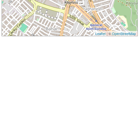
Leaflet
| ©
OpenStreetMap