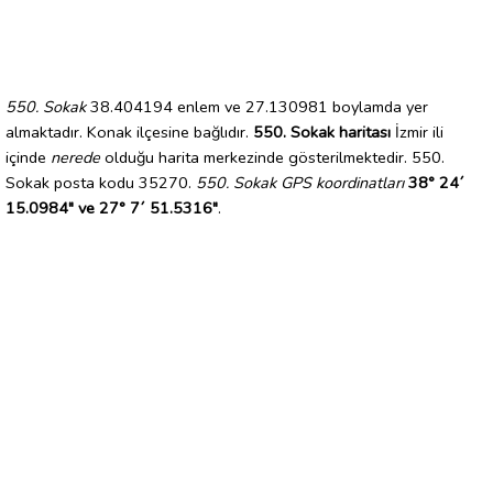
550. Sokak
38.404194 enlem ve 27.130981 boylamda yer
almaktadır. Konak ilçesine bağlıdır.
550. Sokak haritası
İzmir ili
içinde
nerede
olduğu harita merkezinde gösterilmektedir. 550.
Sokak posta kodu 35270.
550. Sokak GPS koordinatları
38° 24´
15.0984" ve 27° 7´ 51.5316"
.