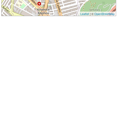
Leaflet
| ©
OpenStreetMap