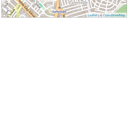
Leaflet
| ©
OpenStreetMap