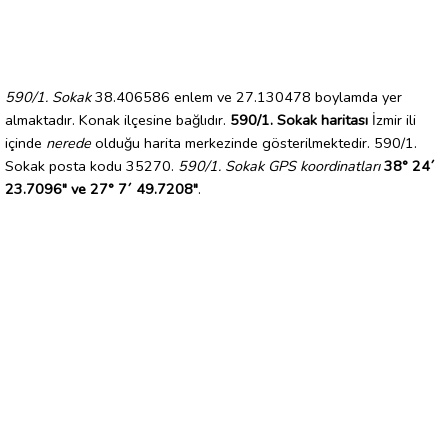
590/1. Sokak
38.406586 enlem ve 27.130478 boylamda yer
almaktadır. Konak ilçesine bağlıdır.
590/1. Sokak haritası
İzmir ili
içinde
nerede
olduğu harita merkezinde gösterilmektedir. 590/1.
Sokak posta kodu 35270.
590/1. Sokak GPS koordinatları
38° 24´
23.7096" ve 27° 7´ 49.7208"
.