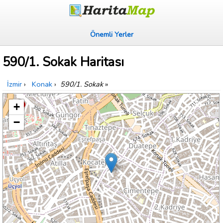
Önemli Yerler
590/1. Sokak Haritası
İzmir
›
Konak
›
590/1. Sokak
»
+
−