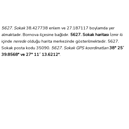
5627. Sokak
38.427738 enlem ve 27.187117 boylamda yer
almaktadır. Bornova ilçesine bağlıdır.
5627. Sokak haritası
İzmir ili
içinde
nerede
olduğu harita merkezinde gösterilmektedir. 5627.
Sokak posta kodu 35090.
5627. Sokak GPS koordinatları
38° 25´
39.8568" ve 27° 11´ 13.6212"
.