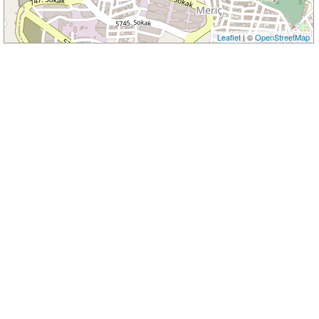
Leaflet
| ©
OpenStreetMap