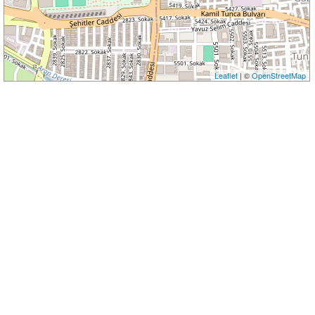
Leaflet
| ©
OpenStreetMap