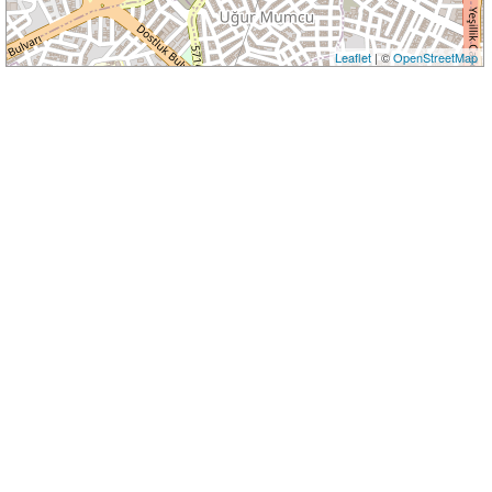
Leaflet
| ©
OpenStreetMap