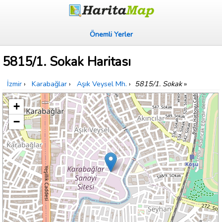
Önemli Yerler
5815/1. Sokak Haritası
İzmir
›
Karabağlar
›
Aşık Veysel Mh.
›
5815/1. Sokak
»
+
−