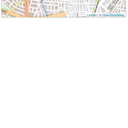
Leaflet
| ©
OpenStreetMap