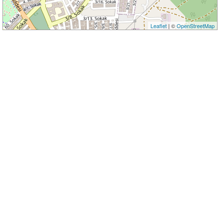
Leaflet
| ©
OpenStreetMap