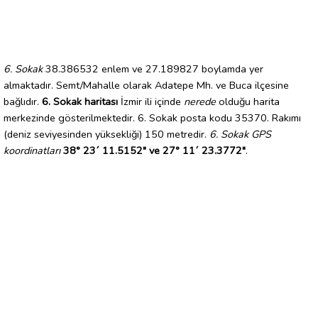
6. Sokak
38.386532 enlem ve 27.189827 boylamda yer
almaktadır. Semt/Mahalle olarak Adatepe Mh. ve Buca ilçesine
bağlıdır.
6. Sokak haritası
İzmir ili içinde
nerede
olduğu harita
merkezinde gösterilmektedir. 6. Sokak posta kodu 35370. Rakımı
(deniz seviyesinden yüksekliği) 150 metredir.
6. Sokak GPS
koordinatları
38° 23´ 11.5152" ve 27° 11´ 23.3772"
.