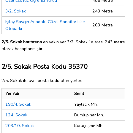
Özel Esil Kız Öğrenci Yurdu
488 Metre
3/2. Sokak
243 Metre
Işılay Saygın Anadolu Güzel Sanatlar Lise
263 Metre
Otoparkı
2/5. Sokak haritasına
en yakın yer 3/2. Sokak ile arası 243 metre
olarak hesaplanmıştır.
2/5. Sokak Posta Kodu 35370
2/5. Sokak ile aynı posta kodu olan yerler:
Yer Adı
Semt
190/4. Sokak
Yaylacık Mh.
124. Sokak
Dumlupınar Mh.
203/10. Sokak
Kuruçeşme Mh.