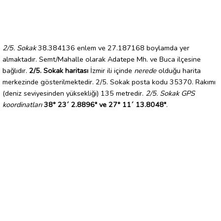
2/5. Sokak
38.384136 enlem ve 27.187168 boylamda yer
almaktadır. Semt/Mahalle olarak Adatepe Mh. ve Buca ilçesine
bağlıdır.
2/5. Sokak haritası
İzmir ili içinde
nerede
olduğu harita
merkezinde gösterilmektedir. 2/5. Sokak posta kodu 35370. Rakımı
(deniz seviyesinden yüksekliği) 135 metredir.
2/5. Sokak GPS
koordinatları
38° 23´ 2.8896" ve 27° 11´ 13.8048"
.