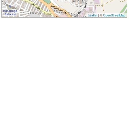
Leaflet
| ©
OpenStreetMap