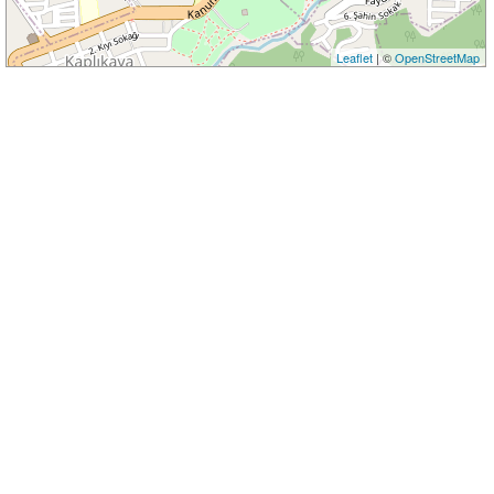
Leaflet
| ©
OpenStreetMap