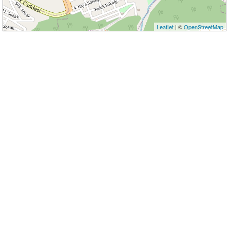
Leaflet
| ©
OpenStreetMap