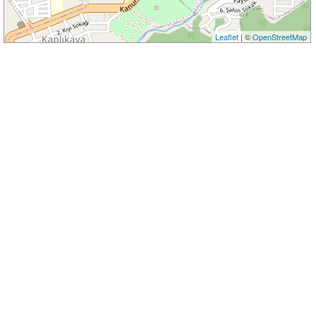
Leaflet
| ©
OpenStreetMap