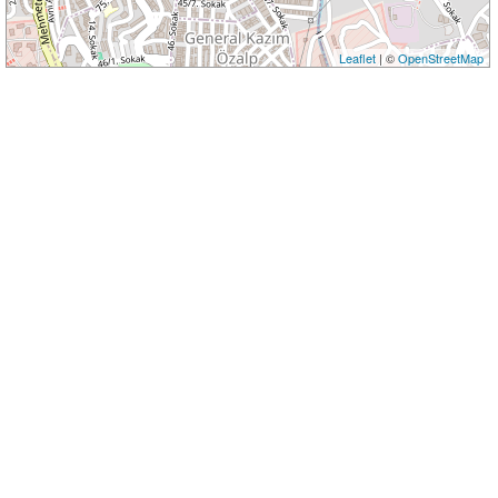
Leaflet
| ©
OpenStreetMap