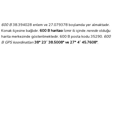
600 B
38.394028 enlem ve 27.079378 boylamda yer almaktadır.
Konak ilçesine bağlıdır.
600 B haritası
İzmir ili içinde
nerede
olduğu
harita merkezinde gösterilmektedir. 600 B posta kodu 35290.
600
B GPS koordinatları
38° 23´ 38.5008" ve 27° 4´ 45.7608"
.