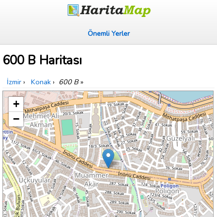
Önemli Yerler
600 B Haritası
İzmir
›
Konak
›
600 B
»
+
−