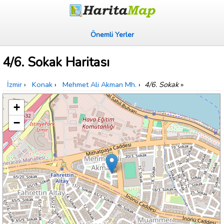
Önemli Yerler
4/6. Sokak Haritası
İzmir
›
Konak
›
Mehmet Ali Akman Mh.
›
4/6. Sokak
»
+
−