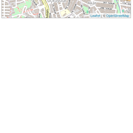
Leaflet
| ©
OpenStreetMap