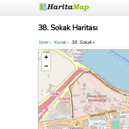
38. Sokak Haritası
İzmir
›
Konak
›
38. Sokak
»
+
−