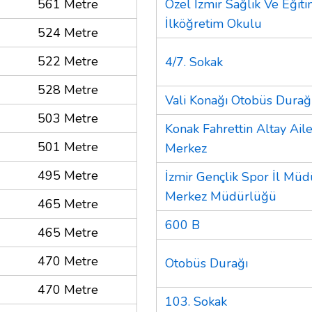
561 Metre
Özel İzmir Sağlık Ve Eğiti
İlköğretim Okulu
524 Metre
522 Metre
4/7. Sokak
528 Metre
Vali Konağı Otobüs Durağ
503 Metre
Konak Fahrettin Altay Aile
501 Metre
Merkez
495 Metre
İzmir Gençlik Spor İl Mü
Merkez Müdürlüğü
465 Metre
600 B
465 Metre
470 Metre
Otobüs Durağı
470 Metre
103. Sokak