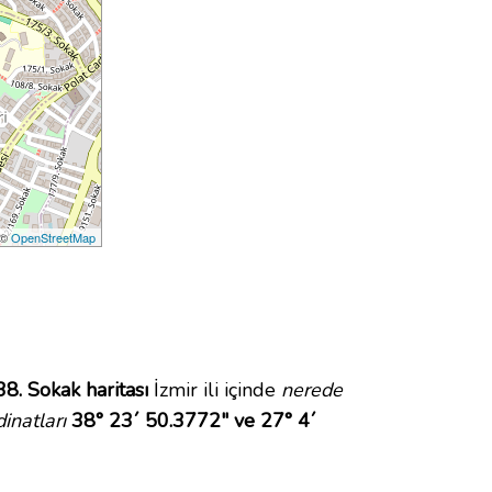
 ©
OpenStreetMap
38. Sokak haritası
İzmir ili içinde
nerede
inatları
38° 23´ 50.3772" ve 27° 4´