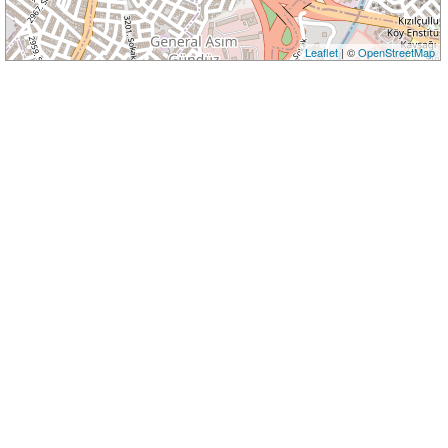
Leaflet
| ©
OpenStreetMap