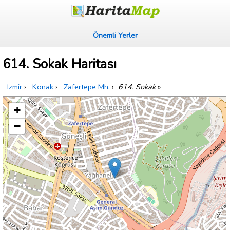
Önemli Yerler
614. Sokak Haritası
Izmir
›
Konak
›
Zafertepe Mh.
›
614. Sokak
»
+
−