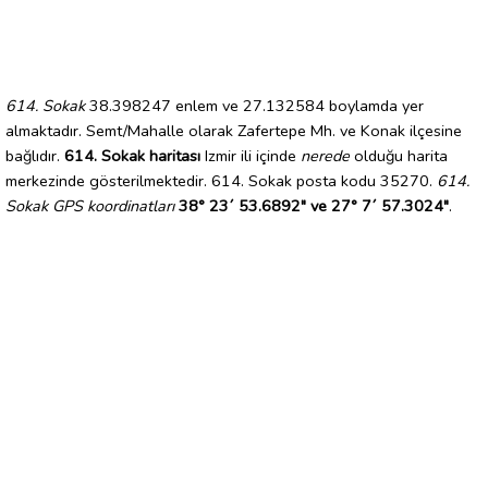
614. Sokak
38.398247 enlem ve 27.132584 boylamda yer
almaktadır. Semt/Mahalle olarak Zafertepe Mh. ve Konak ilçesine
bağlıdır.
614. Sokak haritası
Izmir ili içinde
nerede
olduğu harita
merkezinde gösterilmektedir. 614. Sokak posta kodu 35270.
614.
Sokak GPS koordinatları
38° 23´ 53.6892" ve 27° 7´ 57.3024"
.