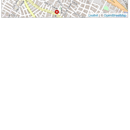
Leaflet
| ©
OpenStreetMap