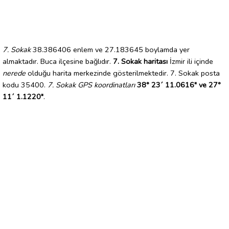
7. Sokak
38.386406 enlem ve 27.183645 boylamda yer
almaktadır. Buca ilçesine bağlıdır.
7. Sokak haritası
İzmir ili içinde
nerede
olduğu harita merkezinde gösterilmektedir. 7. Sokak posta
kodu 35400.
7. Sokak GPS koordinatları
38° 23´ 11.0616" ve 27°
11´ 1.1220"
.