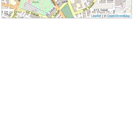
Leaflet
| ©
OpenStreetMap