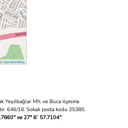
 ©
OpenStreetMap
Yeşilbağlar Mh. ve Buca ilçesine
ir. 646/16. Sokak posta kodu 35380.
.7860" ve 27° 8´ 57.7104"
.