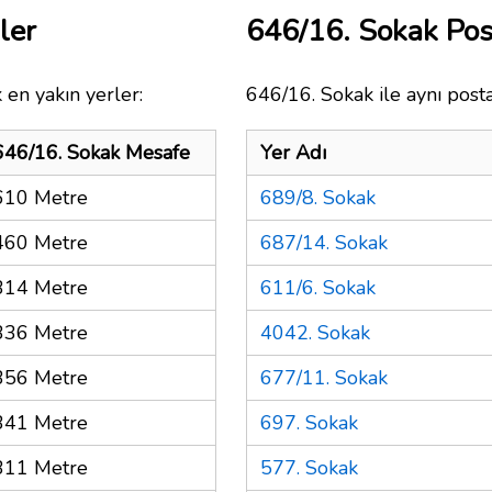
ler
646/16. Sokak Po
 en yakın yerler:
646/16. Sokak ile aynı post
646/16. Sokak Mesafe
Yer Adı
610 Metre
689/8. Sokak
460 Metre
687/14. Sokak
314 Metre
611/6. Sokak
336 Metre
4042. Sokak
356 Metre
677/11. Sokak
341 Metre
697. Sokak
311 Metre
577. Sokak