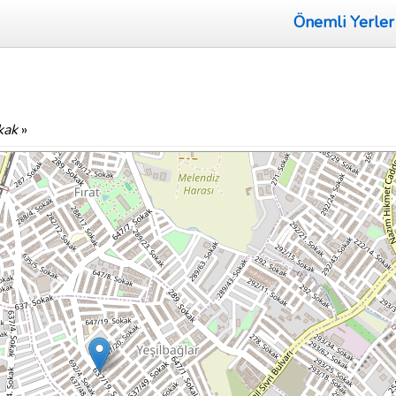
Önemli Yerler
kak
»