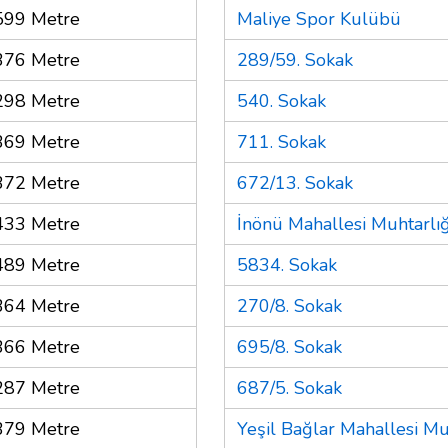
599 Metre
Maliye Spor Kulübü
376 Metre
289/59. Sokak
298 Metre
540. Sokak
369 Metre
711. Sokak
372 Metre
672/13. Sokak
433 Metre
İnönü Mahallesi Muhtarlığ
489 Metre
5834. Sokak
364 Metre
270/8. Sokak
366 Metre
695/8. Sokak
287 Metre
687/5. Sokak
379 Metre
Yeşil Bağlar Mahallesi Mu