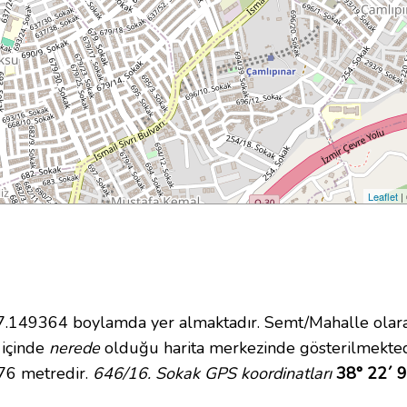
Leaflet
|
149364 boylamda yer almaktadır. Semt/Mahalle olarak 
i içinde
nerede
olduğu harita merkezinde gösterilmekted
 76 metredir.
646/16. Sokak GPS koordinatları
38° 22´ 9