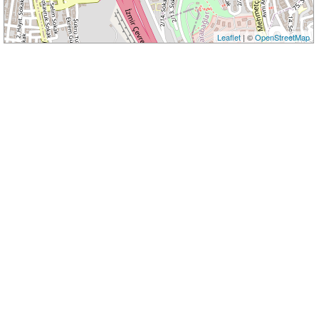
Leaflet
| ©
OpenStreetMap