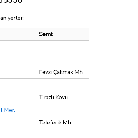
 35330
an yerler:
Semt
Fevzi Çakmak Mh.
Tırazlı Köyü
üt Mer.
Teleferik Mh.