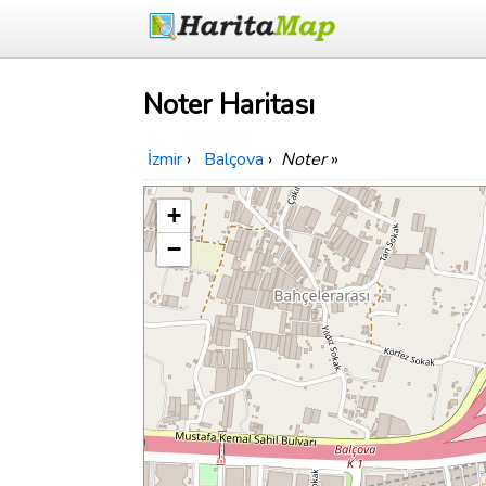
Noter Haritası
İzmir
›
Balçova
›
Noter
»
+
−