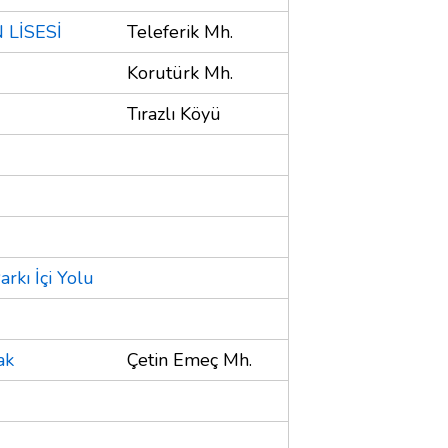
 LİSESİ
Teleferik Mh.
Korutürk Mh.
Tırazlı Köyü
rkı İçi Yolu
ak
Çetin Emeç Mh.