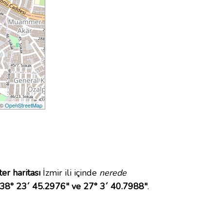
 ©
OpenStreetMap
er haritası
İzmir ili içinde
nerede
38° 23´ 45.2976" ve 27° 3´ 40.7988"
.