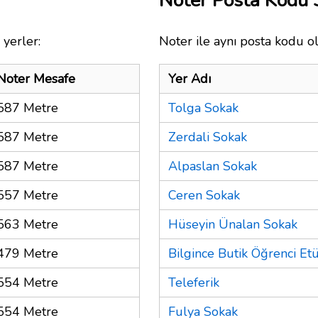
Noter Posta Kodu
 yerler:
Noter ile aynı posta kodu ol
Noter Mesafe
Yer Adı
587 Metre
Tolga Sokak
587 Metre
Zerdali Sokak
587 Metre
Alpaslan Sokak
557 Metre
Ceren Sokak
563 Metre
Hüseyin Ünalan Sokak
479 Metre
Bilgince Butik Öğrenci Et
554 Metre
Teleferik
554 Metre
Fulya Sokak