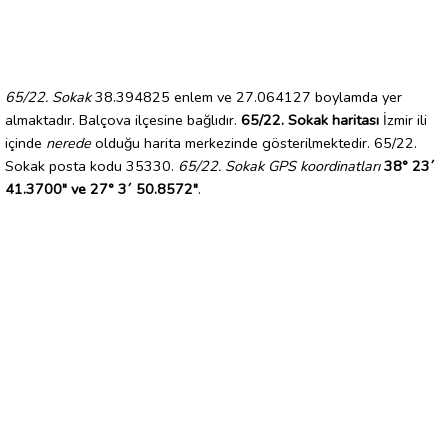
65/22. Sokak
38.394825 enlem ve 27.064127 boylamda yer
almaktadır. Balçova ilçesine bağlıdır.
65/22. Sokak haritası
İzmir ili
içinde
nerede
olduğu harita merkezinde gösterilmektedir. 65/22.
Sokak posta kodu 35330.
65/22. Sokak GPS koordinatları
38° 23´
41.3700" ve 27° 3´ 50.8572"
.