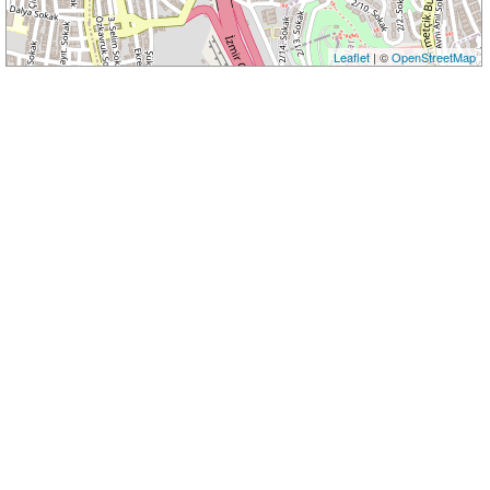
Leaflet
| ©
OpenStreetMap