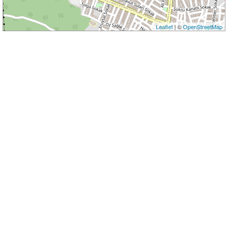
Leaflet
| ©
OpenStreetMap