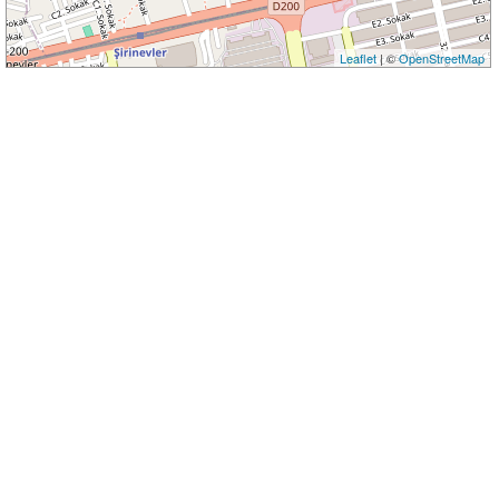
Leaflet
| ©
OpenStreetMap