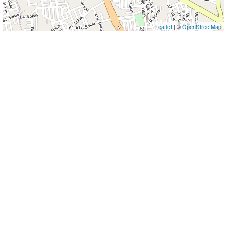
Leaflet
| ©
OpenStreetMap