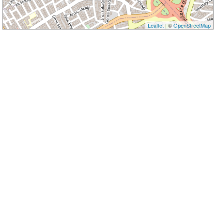
Leaflet
| ©
OpenStreetMap