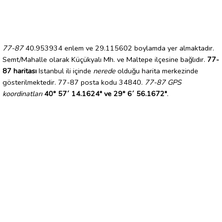
77-87
40.953934 enlem ve 29.115602 boylamda yer almaktadır.
Semt/Mahalle olarak Küçükyalı Mh. ve Maltepe ilçesine bağlıdır.
77-
87 haritası
Istanbul ili içinde
nerede
olduğu harita merkezinde
gösterilmektedir. 77-87 posta kodu 34840.
77-87 GPS
koordinatları
40° 57´ 14.1624" ve 29° 6´ 56.1672"
.