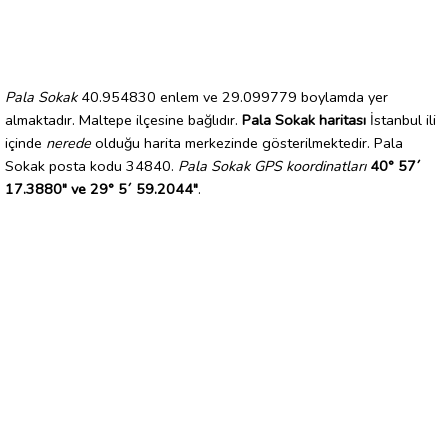
Pala Sokak
40.954830 enlem ve 29.099779 boylamda yer
almaktadır. Maltepe ilçesine bağlıdır.
Pala Sokak haritası
İstanbul ili
içinde
nerede
olduğu harita merkezinde gösterilmektedir. Pala
Sokak posta kodu 34840.
Pala Sokak GPS koordinatları
40° 57´
17.3880" ve 29° 5´ 59.2044"
.