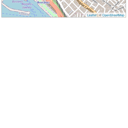
Leaflet
| ©
OpenStreetMap