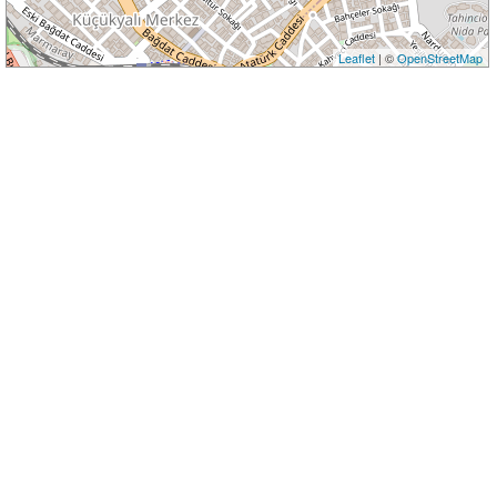
Leaflet
| ©
OpenStreetMap