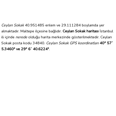
Ceylan Sokak
40.951485 enlem ve 29.111284 boylamda yer
almaktadır. Maltepe ilçesine bağlıdır.
Ceylan Sokak haritası
İstanbul
ili içinde
nerede
olduğu harita merkezinde gösterilmektedir. Ceylan
Sokak posta kodu 34840.
Ceylan Sokak GPS koordinatları
40° 57´
5.3460" ve 29° 6´ 40.6224"
.