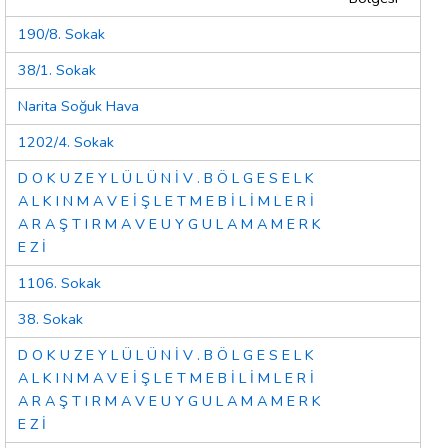
190/8. Sokak
38/1. Sokak
Narita Soğuk Hava
1202/4. Sokak
D O K U Z E Y L Ü L Ü N İ V . B Ö L G E S E L K
A L K I N M A V E İ Ş L E T M E B İ L İ M L E R İ
A R A Ş T I R M A V E U Y G U L A M A M E R K
E Z İ
1106. Sokak
38. Sokak
D O K U Z E Y L Ü L Ü N İ V . B Ö L G E S E L K
A L K I N M A V E İ Ş L E T M E B İ L İ M L E R İ
A R A Ş T I R M A V E U Y G U L A M A M E R K
E Z İ