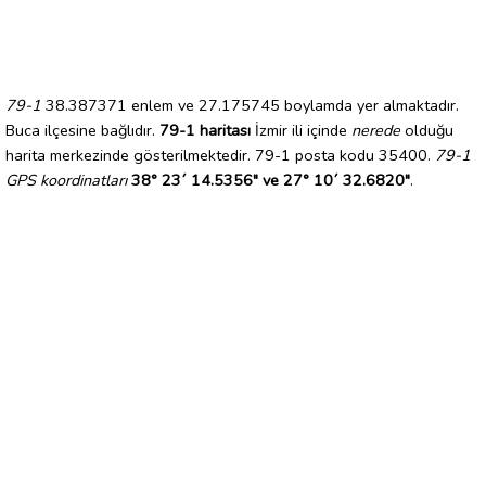
79-1
38.387371 enlem ve 27.175745 boylamda yer almaktadır.
Buca ilçesine bağlıdır.
79-1 haritası
İzmir ili içinde
nerede
olduğu
harita merkezinde gösterilmektedir. 79-1 posta kodu 35400.
79-1
GPS koordinatları
38° 23´ 14.5356" ve 27° 10´ 32.6820"
.