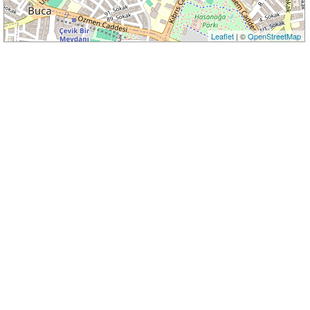
Leaflet
| ©
OpenStreetMap