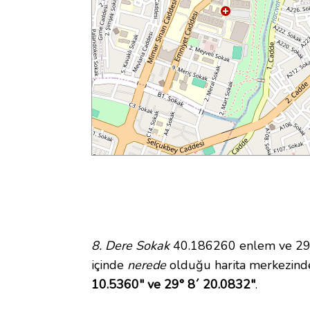
8. Dere Sokak
40.186260 enlem ve 29.1
içinde
nerede
olduğu harita merkezinde
10.5360" ve 29° 8´ 20.0832"
.