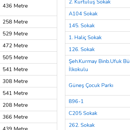
2. Kurtuluş Sokak
436 Metre
A104 Sokak
258 Metre
145. Sokak
529 Metre
1. Haliç Sokak
472 Metre
126. Sokak
505 Metre
Şeh.Kurmay Binb.Ufuk Bü
541 Metre
İlkokulu
308 Metre
Güneş Çocuk Parkı
541 Metre
896-1
208 Metre
C205 Sokak
366 Metre
262. Sokak
439 Metre