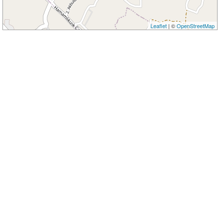
Leaflet
| ©
OpenStreetMap